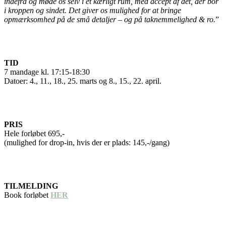
indefra og møde os selv i et kærligt rum, med accept af det, der bor
i kroppen og sindet. Det giver os mulighed for at bringe
opmærksomhed på de små detaljer – og på taknemmelighed & ro.
”
TID
7 mandage kl. 17:15-18:30
Datoer: 4., 11., 18., 25. marts og 8., 15., 22. april.
PRIS
Hele forløbet 695,-
(mulighed for drop-in, hvis der er plads: 145,-/gang)
TILMELDING
Book forløbet
HER