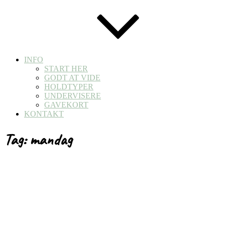
INFO
START HER
GODT AT VIDE
HOLDTYPER
UNDERVISERE
GAVEKORT
KONTAKT
Tag:
mandag