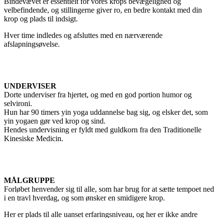
Bindevævet er essentielt for vores krops bevægelighed og
velbefindende, og stillingerne giver ro, en bedre kontakt med din
krop og plads til indsigt.
Hver time indledes og afsluttes med en nærværende
afslapningsøvelse.
UNDERVISER
Dorte underviser fra hjertet, og med en god portion humor og
selvironi.
Hun har 90 timers yin yoga uddannelse bag sig, og elsker det, som
yin yogaen gør ved krop og sind.
Hendes undervisning er fyldt med guldkorn fra den Traditionelle
Kinesiske Medicin.
MÅLGRUPPE
Forløbet henvender sig til alle, som har brug for at sætte tempoet ned
i en travl hverdag, og som ønsker en smidigere krop.
Her er plads til alle uanset erfaringsniveau, og her er ikke andre