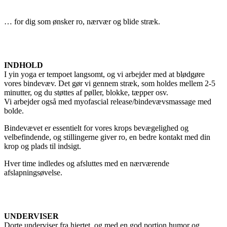
… for dig som ønsker ro, nærvær og blide stræk.
INDHOLD
I yin yoga er tempoet langsomt, og vi arbejder med at blødgøre
vores bindevæv. Det gør vi gennem stræk, som holdes mellem 2-5
minutter, og du støttes af pøller, blokke, tæpper osv.
Vi arbejder også med myofascial release/bindevævsmassage med
bolde.
Bindevævet er essentielt for vores krops bevægelighed og
velbefindende, og stillingerne giver ro, en bedre kontakt med din
krop og plads til indsigt.
Hver time indledes og afsluttes med en nærværende
afslapningsøvelse.
UNDERVISER
Dorte underviser fra hjertet, og med en god portion humor og