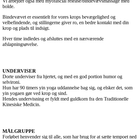
Vi arbejder også med myofascial release/bindevævsmassage med
bolde.
Bindevævet er essentielt for vores krops bevægelighed og
velbefindende, og stillingerne giver ro, en bedre kontakt med din
krop og plads til indsigt.
Hver time indledes og afsluttes med en nærværende
afslapningsøvelse.
UNDERVISER
Dorte underviser fra hjertet, og med en god portion humor og
selvironi.
Hun har 90 timers yin yoga uddannelse bag sig, og elsker det, som
yin yogaen gør ved krop og sind.
Hendes undervisning er fyldt med guldkorn fra den Traditionelle
Kinesiske Medicin.
MÅLGRUPPE
Forløbet henvender sig til alle, som har brug for at sætte tempoet ned