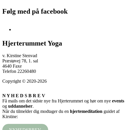
Følg med på facebook
Hjerterummet Yoga
v. Kirstine Stenvad
Præstøvej 78, 1. sal
4640 Faxe
Telefon 22260480
Copyright © 2020-2026
N Y H E D S B R E V
Få mails om det sidste nye fra Hjerterummet og hør om nye
events
og
uddannelser
.
Når du tilmelder dig modtager du en
hjertemeditation
guidet af
Kirstine:
NYHEDSBREV