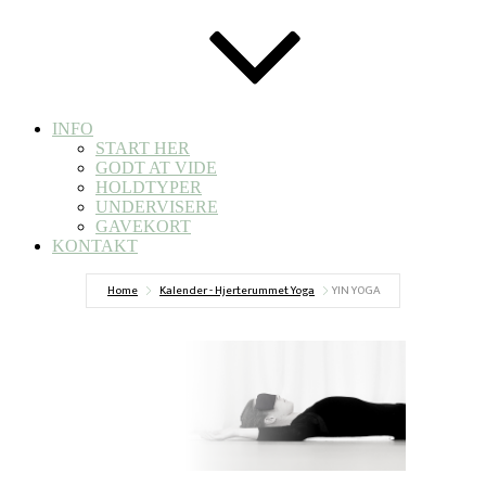
INFO
START HER
GODT AT VIDE
HOLDTYPER
UNDERVISERE
GAVEKORT
KONTAKT
Home
Kalender - Hjerterummet Yoga
YIN YOGA