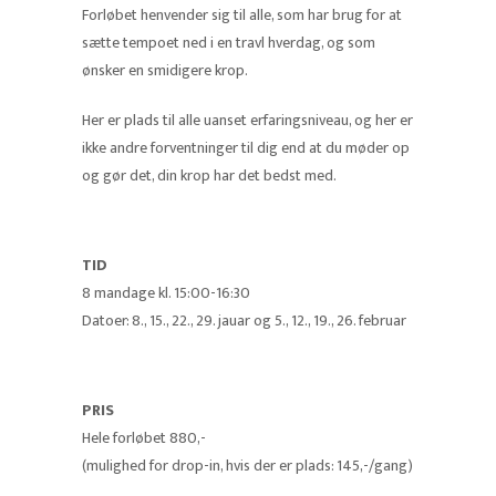
Forløbet henvender sig til alle, som har brug for at
sætte tempoet ned i en travl hverdag, og som
ønsker en smidigere krop.
Her er plads til alle uanset erfaringsniveau, og her er
ikke andre forventninger til dig end at du møder op
og gør det, din krop har det bedst med.
TID
8 mandage kl. 15:00-16:30
Datoer: 8., 15., 22., 29. jauar og 5., 12., 19., 26. februar
PRIS
Hele forløbet 880,-
(mulighed for drop-in, hvis der er plads: 145,-/gang)