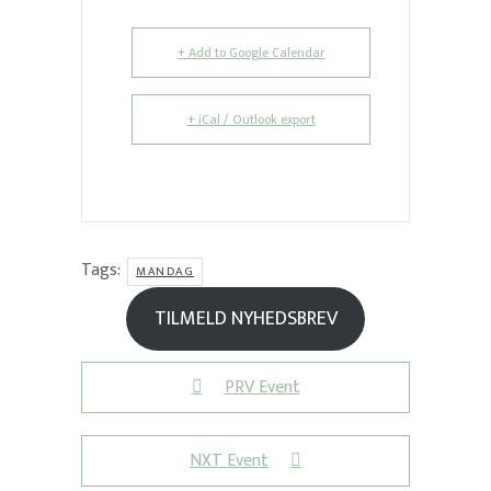
+ Add to Google Calendar
+ iCal / Outlook export
Tags:
MANDAG
TILMELD NYHEDSBREV
PRV Event
NXT Event