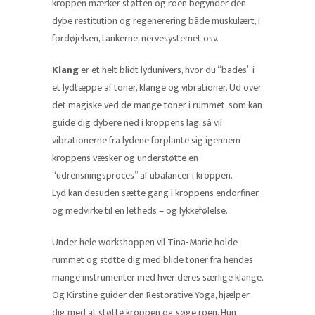
kroppen mærker støtten og roen begynder den
dybe restitution og regenerering både muskulært, i
fordøjelsen, tankerne, nervesystemet osv.
Klang
er et helt blidt lydunivers, hvor du “bades” i
et lydtæppe af toner, klange og vibrationer. Ud over
det magiske ved de mange toner i rummet, som kan
guide dig dybere ned i kroppens lag, så vil
vibrationerne fra lydene forplante sig igennem
kroppens væsker og understøtte en
“udrensningsproces” af ubalancer i kroppen.
Lyd kan desuden sætte gang i kroppens endorfiner,
og medvirke til en letheds – og lykkefølelse.
Under hele workshoppen vil Tina-Marie holde
rummet og støtte dig med blide toner fra hendes
mange instrumenter med hver deres særlige klange.
Og Kirstine guider den Restorative Yoga, hjælper
dig med at støtte kroppen og søge roen. Hun