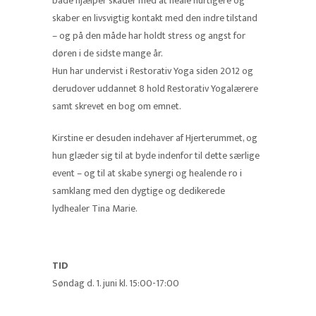
både hjælper skader med at heale hurtigere og
skaber en livsvigtig kontakt med den indre tilstand
– og på den måde har holdt stress og angst for
døren i de sidste mange år.
Hun har undervist i Restorativ Yoga siden 2012 og
derudover uddannet 8 hold Restorativ Yogalærere
samt skrevet en bog om emnet.
Kirstine er desuden indehaver af Hjerterummet, og
hun glæder sig til at byde indenfor til dette særlige
event – og til at skabe synergi og healende ro i
samklang med den dygtige og dedikerede
lydhealer Tina Marie.
TID
Søndag d. 1. juni kl. 15:00-17:00