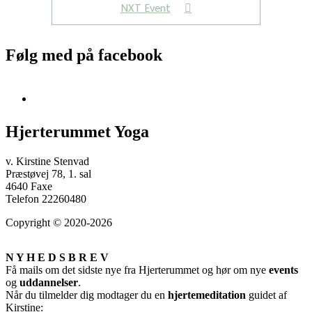
NXT Event
Følg med på facebook
Hjerterummet Yoga
v. Kirstine Stenvad
Præstøvej 78, 1. sal
4640 Faxe
Telefon 22260480
Copyright © 2020-2026
N Y H E D S B R E V
Få mails om det sidste nye fra Hjerterummet og hør om nye
events
og
uddannelser
.
Når du tilmelder dig modtager du en
hjertemeditation
guidet af
Kirstine: