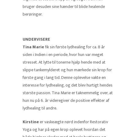
bruger desuden sine hænder til blide healende
berøringer.
UNDERVISERE
Tina Marie
fik sin første lydhealing for ca. 8 år
siden i Indien i en periode, hvor hun var meget
stresset. At lytte til tonerne hjalp hende med at
slippe tankemylderet og hun mærkede sin krop for
første gang i lang tid. Denne oplevelse vakte en
interesse for lydhealing, og det blev hurtigt hendes
største passion. Tina Marie er taknemmelig over, at
hun nu på 6. år videregiver de positive effekter af
lydhealing til andre.
Kirstine
er vaskeægte nørd indenfor Restorativ
Yoga og har på egen krop oplevet hvordan det