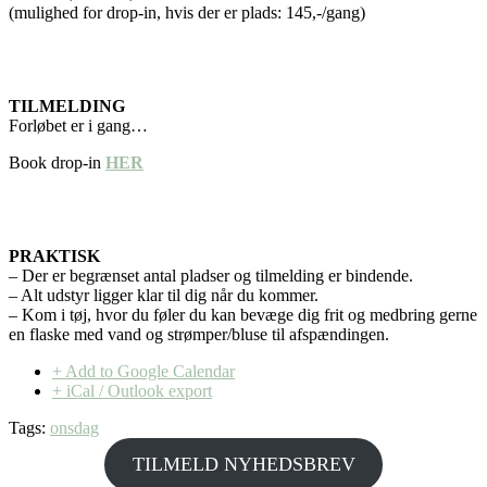
(mulighed for drop-in, hvis der er plads: 145,-/gang)
TILMELDING
Forløbet er i gang…
Book drop-in
HER
PRAKTISK
– Der er begrænset antal pladser og tilmelding er bindende.
– Alt udstyr ligger klar til dig når du kommer.
– Kom i tøj, hvor du føler du kan bevæge dig frit og medbring gerne
en flaske med vand og strømper/bluse til afspændingen.
+ Add to Google Calendar
+ iCal / Outlook export
Tags:
onsdag
TILMELD NYHEDSBREV