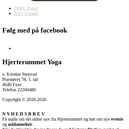
PRV Event
NXT Event
Følg med på facebook
Hjerterummet Yoga
v. Kirstine Stenvad
Præstøvej 78, 1. sal
4640 Faxe
Telefon 22260480
Copyright © 2020-2026
N Y H E D S B R E V
Få mails om det sidste nye fra Hjerterummet og hør om nye
events
og
uddannelser
.