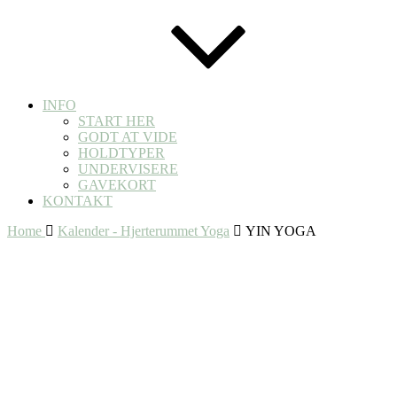
INFO
START HER
GODT AT VIDE
HOLDTYPER
UNDERVISERE
GAVEKORT
KONTAKT
Home
Kalender - Hjerterummet Yoga
YIN YOGA