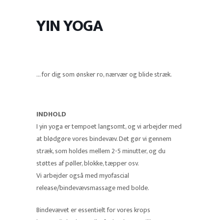
YIN YOGA
… for dig som ønsker ro, nærvær og blide stræk.
INDHOLD
I yin yoga er tempoet langsomt, og vi arbejder med
at blødgøre vores bindevæv. Det gør vi gennem
stræk, som holdes mellem 2-5 minutter, og du
støttes af pøller, blokke, tæpper osv.
Vi arbejder også med myofascial
release/bindevævsmassage med bolde.
Bindevævet er essentielt for vores krops