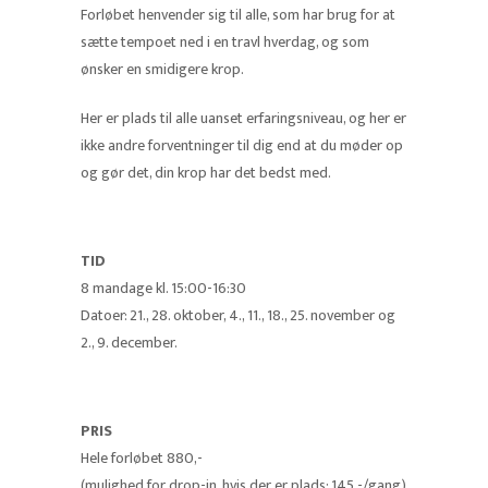
Forløbet henvender sig til alle, som har brug for at
sætte tempoet ned i en travl hverdag, og som
ønsker en smidigere krop.
Her er plads til alle uanset erfaringsniveau, og her er
ikke andre forventninger til dig end at du møder op
og gør det, din krop har det bedst med.
TID
8 mandage kl. 15:00-16:30
Datoer: 21., 28. oktober, 4., 11., 18., 25. november og
2., 9. december.
PRIS
Hele forløbet 880,-
(mulighed for drop-in, hvis der er plads: 145,-/gang)