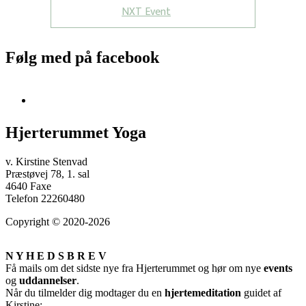
NXT Event
Følg med på facebook
Hjerterummet Yoga
v. Kirstine Stenvad
Præstøvej 78, 1. sal
4640 Faxe
Telefon 22260480
Copyright © 2020-2026
N Y H E D S B R E V
Få mails om det sidste nye fra Hjerterummet og hør om nye
events
og
uddannelser
.
Når du tilmelder dig modtager du en
hjertemeditation
guidet af
Kirstine: