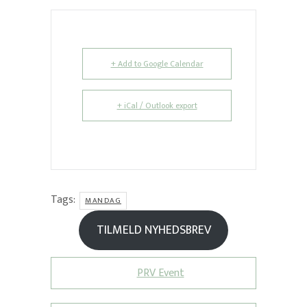
+ Add to Google Calendar
+ iCal / Outlook export
Tags:
MANDAG
TILMELD NYHEDSBREV
PRV Event