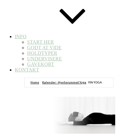
INFO
START HER
GODT AT VIDE
HOLDTYPER
UNDERVISERE
GAVEKORT
KONTAKT
Home
Kalender - Hjerterummet Yoga
YIN YOGA