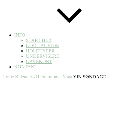
INFO
START HER
GODT AT VIDE
HOLDTYPER
UNDERVISERE
GAVEKORT
KONTAKT
Home
Kalender - Hjerterummet Yoga
YIN SØNDAGE