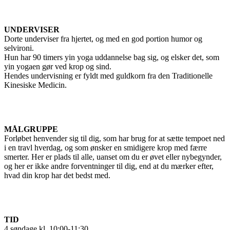
UNDERVISER
Dorte underviser fra hjertet, og med en god portion humor og
selvironi.
Hun har 90 timers yin yoga uddannelse bag sig, og elsker det, som
yin yogaen gør ved krop og sind.
Hendes undervisning er fyldt med guldkorn fra den Traditionelle
Kinesiske Medicin.
MÅLGRUPPE
Forløbet henvender sig til dig, som har brug for at sætte tempoet ned
i en travl hverdag, og som ønsker en smidigere krop med færre
smerter. Her er plads til alle, uanset om du er øvet eller nybegynder,
og her er ikke andre forventninger til dig, end at du mærker efter,
hvad din krop har det bedst med.
TID
4 søndage kl. 10:00-11:30