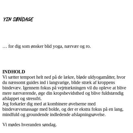
YIN SØNDAGE
… for dig som ønsker blid yoga, nærvær og ro.
INDHOLD
Vi sætter tempoet helt ned på de lækre, bløde uldyogamåtter, hvor
du nænsomt guides ind i langvarige, blide stræk af kroppens
bindevæv. Igennem fokus på vejrtrækningen vil du opleve at blive
mere nærværende, øge din kropsbevidsthed og blive fuldstændig
afslappet og stressfri.
Jeg forkæler dig med at kombinere øvelserne med
bindevævsmassage med bolde, og der er ekstra fokus på en lang,
mindfuld og groundende indledende afslapningsøvelse.
Vi mødes hveranden søndag.