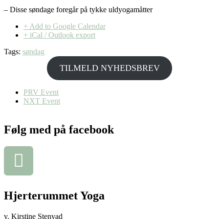
– Disse søndage foregår på tykke uldyogamåtter
+ Add to Google Calendar
+ iCal / Outlook export
Tags:
søndag
TILMELD NYHEDSBREV
PRV Event
NXT Event
Følg med på facebook
Hjerterummet Yoga
v. Kirstine Stenvad