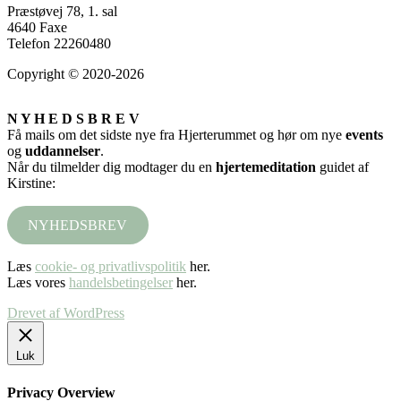
Præstøvej 78, 1. sal
4640 Faxe
Telefon 22260480
Copyright © 2020-2026
N Y H E D S B R E V
Få mails om det sidste nye fra Hjerterummet og hør om nye
events
og
uddannelser
.
Når du tilmelder dig modtager du en
hjertemeditation
guidet af
Kirstine:
NYHEDSBREV
Læs
cookie- og privatlivspolitik
her.
Læs vores
handelsbetingelser
her.
Drevet af WordPress
Luk
Privacy Overview