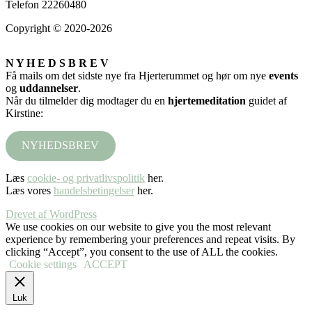
Telefon 22260480
Copyright © 2020-2026
N Y H E D S B R E V
Få mails om det sidste nye fra Hjerterummet og hør om nye
events
og
uddannelser
.
Når du tilmelder dig modtager du en
hjertemeditation
guidet af
Kirstine:
NYHEDSBREV
Læs
cookie- og privatlivspolitik
her.
Læs vores
handelsbetingelser
her.
Drevet af WordPress
We use cookies on our website to give you the most relevant
experience by remembering your preferences and repeat visits. By
clicking “Accept”, you consent to the use of ALL the cookies.
Cookie settings
ACCEPT
Luk