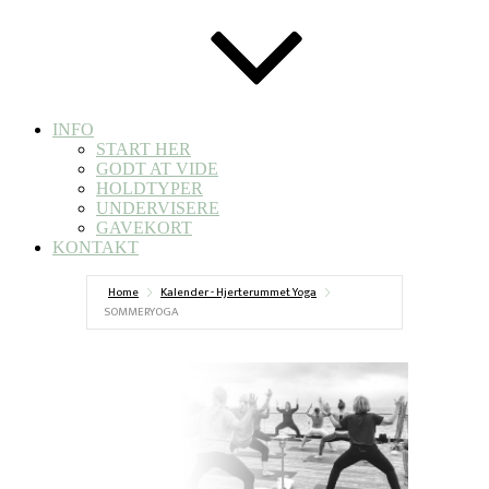
INFO
START HER
GODT AT VIDE
HOLDTYPER
UNDERVISERE
GAVEKORT
KONTAKT
Home
Kalender - Hjerterummet Yoga
SOMMERYOGA