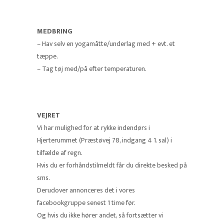
MEDBRING
– Hav selv en yogamåtte/underlag med + evt. et
tæppe.
– Tag tøj med/på efter temperaturen.
VEJRET
Vi har mulighed for at rykke indendørs i
Hjerterummet (Præstøvej 78, indgang 4 1. sal) i
tilfælde af regn.
Hvis du er forhåndstilmeldt får du direkte besked på
sms.
Derudover annonceres det i vores
facebookgruppe senest 1 time før.
Og hvis du ikke hører andet, så fortsætter vi