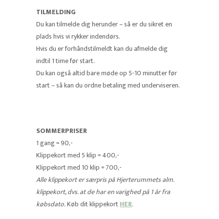
TILMELDING
Du kan tilmelde dig herunder – så er du sikret en
plads hvis vi rykker indendørs.
Hvis du er forhåndstilmeldt kan du afmelde dig
indtil 1 time før start.
Du kan også altid bare møde op 5-10 minutter før
start – så kan du ordne betaling med underviseren.
SOMMERPRISER
1 gang = 90,-
Klippekort med 5 klip = 400,-
Klippekort med 10 klip = 700,-
Alle klippekort er særpris på Hjerterummets alm.
klippekort, dvs. at de har en varighed på 1 år fra
købsdato.
Køb dit klippekort
HER
.