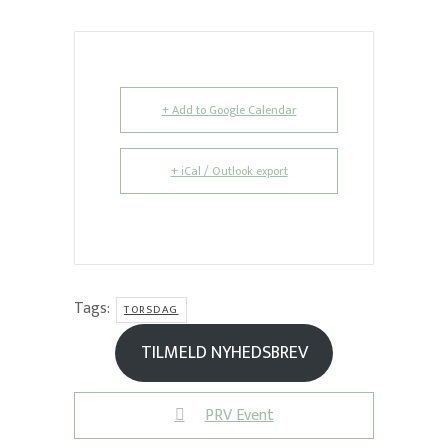
+ Add to Google Calendar
+ iCal / Outlook export
Tags:
TORSDAG
TILMELD NYHEDSBREV
PRV Event