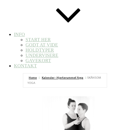
INFO
START HER
GODT AT VIDE
HOLDTYPER
UNDERVISERE
GAVEKORT
KONTAKT
Home
Kalender - Hjerterummet Yoga
SKÅNSOM
YOGA