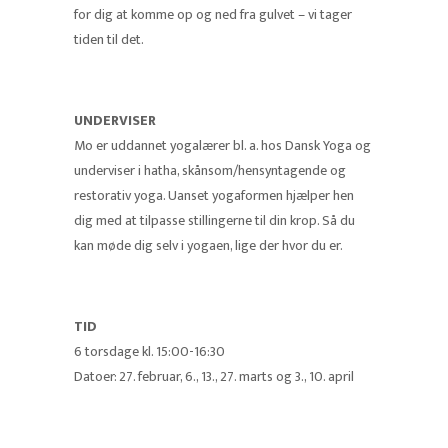
for dig at komme op og ned fra gulvet – vi tager
tiden til det.
UNDERVISER
Mo er uddannet yogalærer bl. a. hos Dansk Yoga og
underviser i hatha, skånsom/hensyntagende og
restorativ yoga. Uanset yogaformen hjælper hen
dig med at tilpasse stillingerne til din krop. Så du
kan møde dig selv i yogaen, lige der hvor du er.
TID
6 torsdage kl. 15:00-16:30
Datoer: 27. februar, 6., 13., 27. marts og 3., 10. april