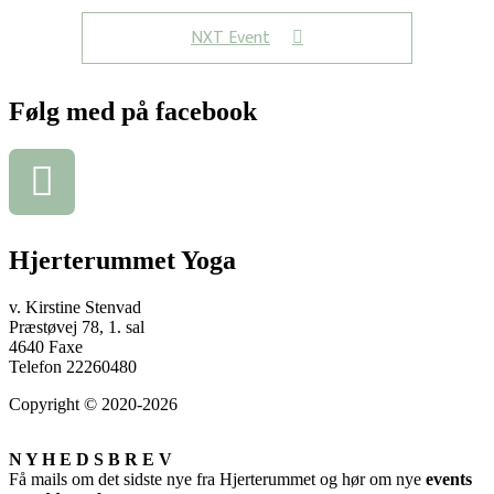
NXT Event
Følg med på facebook
Hjerterummet Yoga
v. Kirstine Stenvad
Præstøvej 78, 1. sal
4640 Faxe
Telefon 22260480
Copyright © 2020-2026
N Y H E D S B R E V
Få mails om det sidste nye fra Hjerterummet og hør om nye
events