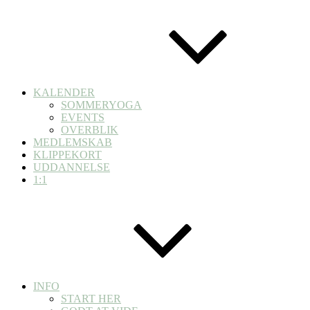
KALENDER
SOMMERYOGA
EVENTS
OVERBLIK
MEDLEMSKAB
KLIPPEKORT
UDDANNELSE
1:1
INFO
START HER