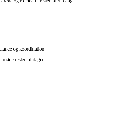
tyrke og ro med til resten af din dag.
alance og koordination.
at møde resten af dagen.