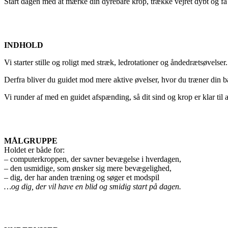
Start dagen med at mærke din dyrebare krop, trække vejret dybt og få s
INDHOLD
Vi starter stille og roligt med stræk, ledrotationer og åndedrætsøvelser.
Derfra bliver du guidet mod mere aktive øvelser, hvor du træner din b
Vi runder af med en guidet afspænding, så dit sind og krop er klar til 
MÅLGRUPPE
Holdet er både for:
– computerkroppen, der savner bevægelse i hverdagen,
– den usmidige, som ønsker sig mere bevægelighed,
– dig, der har anden træning og søger et modspil
…og dig, der vil have en blid og smidig start på dagen.