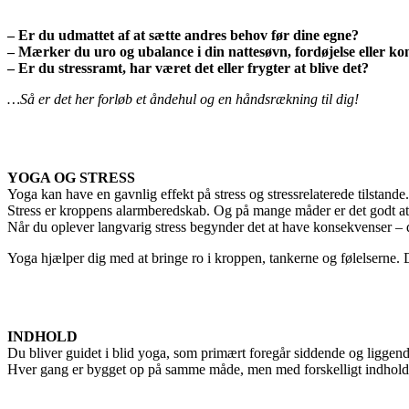
– Er du udmattet af at sætte andres behov før dine egne?
– Mærker du uro og ubalance i din nattesøvn, fordøjelse eller ko
– Er du stressramt, har været det eller frygter at blive det?
…Så er det her forløb et åndehul og en håndsrækning til dig!
YOGA OG STRESS
Yoga kan have en gavnlig effekt på stress og stressrelaterede tilstande.
Stress er kroppens alarmberedskab. Og på mange måder er det godt at di
Når du oplever langvarig stress begynder det at have konsekvenser – d
Yoga hjælper dig med at bringe ro i kroppen, tankerne og følelserne. D
INDHOLD
Du bliver guidet i blid yoga, som primært foregår siddende og liggend
Hver gang er bygget op på samme måde, men med forskelligt indhold