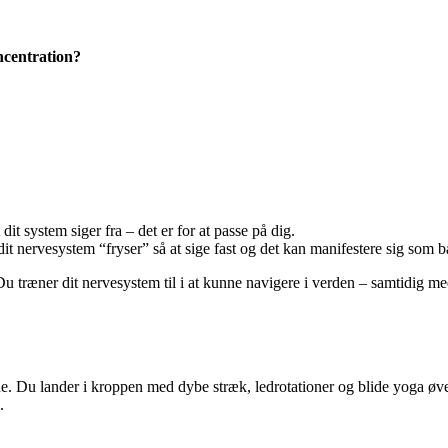
ncentration?
t system siger fra – det er for at passe på dig.
it nervesystem “fryser” så at sige fast og det kan manifestere sig som
u træner dit nervesystem til i at kunne navigere i verden – samtidig med
e. Du lander i kroppen med dybe stræk, ledrotationer og blide yoga øvel
.