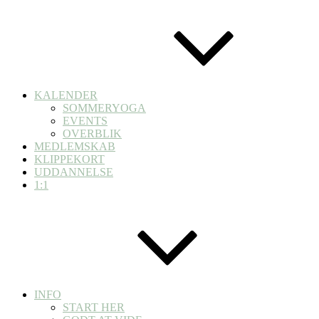
KALENDER
SOMMERYOGA
EVENTS
OVERBLIK
MEDLEMSKAB
KLIPPEKORT
UDDANNELSE
1:1
INFO
START HER