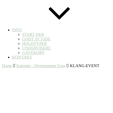
INFO
START HER
GODT AT VIDE
HOLDTYPER
UNDERVISERE
GAVEKORT
KONTAKT
Home
Kalender - Hjerterummet Yoga
KLANG-EVENT