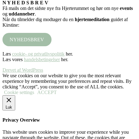
N Y H E D S B R E V
Få mails om det sidste nye fra Hjerterummet og hør om nye
events
og
uddannelser
.
Når du tilmelder dig modtager du en
hjertemeditation
guidet af
Kirstine:
NYHEDSBREV
Læs
cookie- og privatlivspolitik
her.
Læs vores
handelsbetingelser
her.
Drevet af WordPress
We use cookies on our website to give you the most relevant
experience by remembering your preferences and repeat visits. By
clicking “Accept”, you consent to the use of ALL the cookies.
Cookie settings
ACCEPT
Luk
Privacy Overview
This website uses cookies to improve your experience while you
navigate through the website. Out of these, the cookies that are