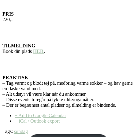
PRIS
220,-
TILMELDING
Book din plads
HER
.
PRAKTISK
– Tag varmt og blødt tøj på, medbring varme sokker – og hav gerne
en flaske vand med.
– Alt udstyr vil være klar når du ankommer.
– Disse events foregår på tykke uld-yogamåtter.
– Der er begrænset antal pladser og tilmelding er bindende.
+ Add to Google Calendar
+ iCal / Outlook export
Tags:
søndag