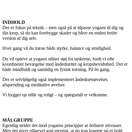
INDHOLD
Der er fokus på teknik – men også på at tilpasse yogaen til dig og
din krop, så du kan forebygge skader og blive en endnu bedre
version af dig selv.
Hver gang vil du træne både styrke, balance og smidighed.
Du vil opleve at yogaen stilner støj fra tankerne, fordi vi ofte
koordinerer bevægelse med åndedrættet og kropsbevidsthed. Det er
både mindfuldt og samtidig en fysisk træning. På én gang.
Der er selvfølgelig også implementeret åndedrætsøvelser,
afspænding og meditative øvelser.
Vi bygger op stille og roligt – og spørgsmål er velkomne.
MÅLGRUPPE
Egentlig strider det mod yogaens principper at definere niveauer.
Men det giver alligevel god mening, at du kan komme på et hold