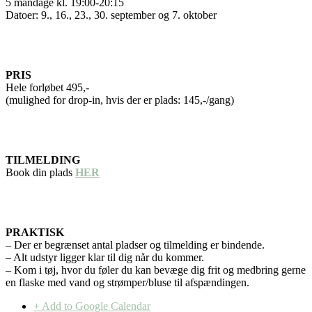
5 mandage kl. 19:00-20:15
Datoer: 9., 16., 23., 30. september og 7. oktober
PRIS
Hele forløbet 495,-
(mulighed for drop-in, hvis der er plads: 145,-/gang)
TILMELDING
Book din plads
HER
PRAKTISK
– Der er begrænset antal pladser og tilmelding er bindende.
– Alt udstyr ligger klar til dig når du kommer.
– Kom i tøj, hvor du føler du kan bevæge dig frit og medbring gerne
en flaske med vand og strømper/bluse til afspændingen.
+ Add to Google Calendar