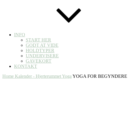
INFO
START HER
GODT AT VIDE
HOLDTYPER
UNDERVISERE
GAVEKORT
KONTAKT
Home
Kalender - Hjerterummet Yoga
YOGA FOR BEGYNDERE