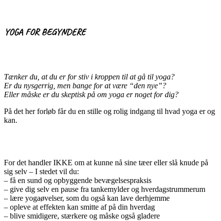
YOGA FOR BEGYNDERE
Tænker du, at du er for stiv i kroppen til at gå til yoga?
Er du nysgerrig, men bange for at være “den nye”?
Eller måske er du skeptisk på om yoga er noget for dig?
På det her forløb får du en stille og rolig indgang til hvad yoga er og
kan.
For det handler IKKE om at kunne nå sine tæer eller slå knude på
sig selv – I stedet vil du:
– få en sund og opbyggende bevægelsespraksis
– give dig selv en pause fra tankemylder og hverdagstrummerum
– lære yogaøvelser, som du også kan lave derhjemme
– opleve at effekten kan smitte af på din hverdag
– blive smidigere, stærkere og måske også gladere