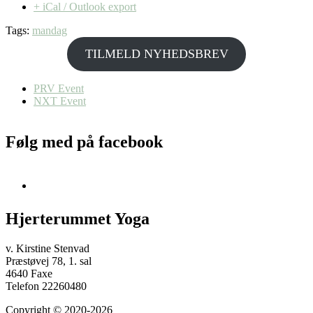
+ iCal / Outlook export
Tags:
mandag
TILMELD NYHEDSBREV
PRV Event
NXT Event
Følg med på facebook
Hjerterummet Yoga
v. Kirstine Stenvad
Præstøvej 78, 1. sal
4640 Faxe
Telefon 22260480
Copyright © 2020-2026