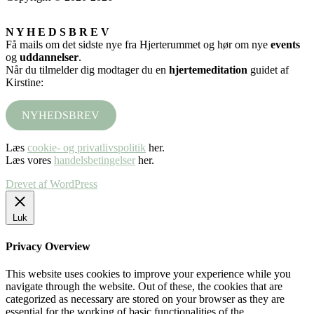
N Y H E D S B R E V
Få mails om det sidste nye fra Hjerterummet og hør om nye
events
og
uddannelser
.
Når du tilmelder dig modtager du en
hjertemeditation
guidet af
Kirstine:
NYHEDSBREV
Læs
cookie- og privatlivspolitik
her.
Læs vores
handelsbetingelser
her.
Drevet af WordPress
Luk
Privacy Overview
This website uses cookies to improve your experience while you
navigate through the website. Out of these, the cookies that are
categorized as necessary are stored on your browser as they are
essential for the working of basic functionalities of the
...