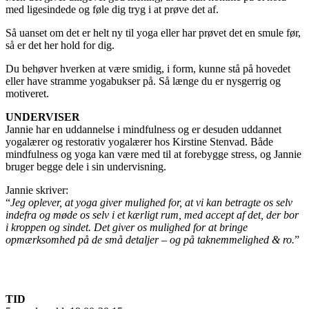
med ligesindede og føle dig tryg i at prøve det af.
Så uanset om det er helt ny til yoga eller har prøvet det en smule før,
så er det her hold for dig.
Du behøver hverken at være smidig, i form, kunne stå på hovedet
eller have stramme yogabukser på. Så længe du er nysgerrig og
motiveret.
UNDERVISER
Jannie har en uddannelse i mindfulness og er desuden uddannet
yogalærer og restorativ yogalærer hos Kirstine Stenvad. Både
mindfulness og yoga kan være med til at forebygge stress, og Jannie
bruger begge dele i sin undervisning.
Jannie skriver:
“
Jeg oplever, at yoga giver mulighed for, at vi kan betragte os selv
indefra og møde os selv i et kærligt rum, med accept af det, der bor
i kroppen og sindet. Det giver os mulighed for at bringe
opmærksomhed på de små detaljer – og på taknemmelighed & ro.
”
TID