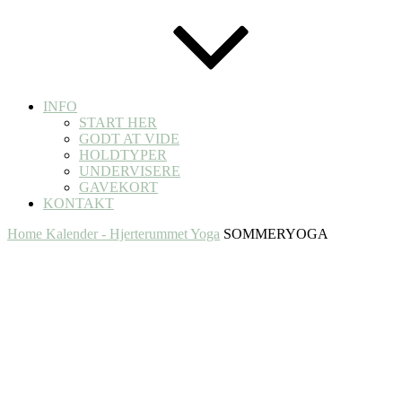
INFO
START HER
GODT AT VIDE
HOLDTYPER
UNDERVISERE
GAVEKORT
KONTAKT
Home
Kalender - Hjerterummet Yoga
SOMMERYOGA