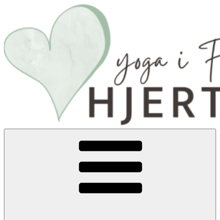
Videre
til
indhold
Hjerterummet Yoga
En tryg oase – med masser yoga, ro og nærvær.