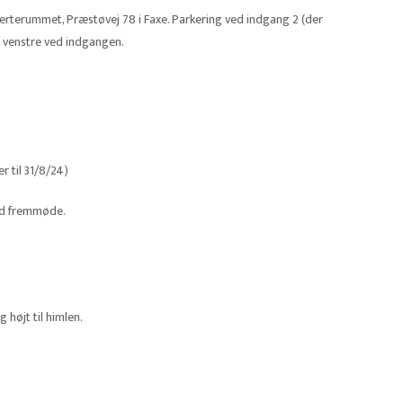
erterummet, Præstøvej 78 i Faxe. Parkering ved indgang 2 (der
il venstre ved indgangen.
r til 31/8/24)
ed fremmøde.
højt til himlen.