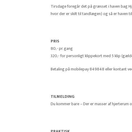
Tirsdage foregår det på græsset i haven bag Hj
hvor der er skilt til tandlægen) og så er haven t
PRIS
80,- pr. gang
320,- for personligt klippekort med 5 klip (gælde
Betaling på mobilepay 849848 eller kontant v
TILMELDING
Du kommer bare – Der er masser af hjerterum og 
PRAKTISK