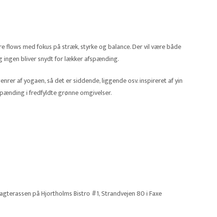
re flows med fokus på stræk, styrke og balance. Der vil være både
 Og ingen bliver snydt for lækker afspænding.
 genrer af yogaen, så det er siddende, liggende osv. inspireret af yin
fspænding i fredfyldte grønne omgivelser.
gterassen på Hjortholms Bistro #1, Strandvejen 80 i Faxe