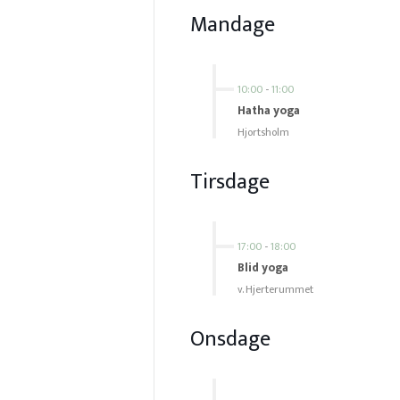
Mandage
10:00
-
11:00
Hatha yoga
Hjortsholm
Tirsdage
17:00
-
18:00
Blid yoga
v. Hjerterummet
Onsdage