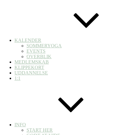
KALENDER
SOMMERYOGA
EVENTS
OVERBLIK
MEDLEMSKAB
KLIPPEKORT
UDDANNELSE
1:1
INFO
START HER