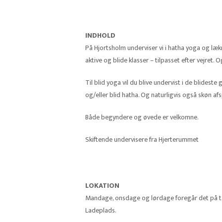
INDHOLD
På Hjortsholm underviser vi i hatha yoga og læk
aktive og blide klasser – tilpasset efter vejret.
Til blid yoga vil du blive undervist i de blideste
og/eller blid hatha. Og naturligvis også skøn a
Både begyndere og øvede er velkomne.
Skiftende undervisere fra Hjerterummet
LOKATION
Mandage, onsdage og lørdage foregår det på ta
Ladeplads.