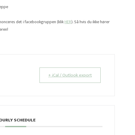
tæppe
annonceres det i facebookgruppen (klik
HER
). Så hvis du ikke hører
eren!
+ iCal / Outlook export
OURLY SCHEDULE