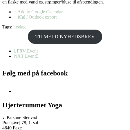
en flaske med vand og strømper/bluse til afspændingen.
+ Add to Google Calendar
+ iCal / Outlook export
Tags:
tirsdag
TILMELD NYHEDSBREV
PRV Event
NXT Event
Følg med på facebook
Hjerterummet Yoga
v. Kirstine Stenvad
Præstøvej 78, 1. sal
4640 Faxe