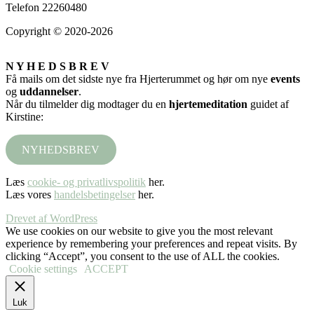
Telefon 22260480
Copyright © 2020-2026
N Y H E D S B R E V
Få mails om det sidste nye fra Hjerterummet og hør om nye
events
og
uddannelser
.
Når du tilmelder dig modtager du en
hjertemeditation
guidet af
Kirstine:
NYHEDSBREV
Læs
cookie- og privatlivspolitik
her.
Læs vores
handelsbetingelser
her.
Drevet af WordPress
We use cookies on our website to give you the most relevant
experience by remembering your preferences and repeat visits. By
clicking “Accept”, you consent to the use of ALL the cookies.
Cookie settings
ACCEPT
Luk