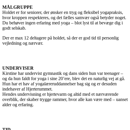
MÅLGRUPPE
Holdet er for seniorer, der ønsker en tryg og fleksibel yogapraksis,
hvor kroppen respekteres, og det fælles samvær også betyder noget.
Du behøver ingen erfaring med yoga – blot lyst til at bevæge dig i
godt selskab.
Der er max 12 deltagere på holdet, så der er god tid til personlig
vejledning og nærvær.
UNDERVISER
Kirstine har undervist gymnastik og dans siden hun var teenager –
og da hun faldt for yoga i sine 20’ere, blev det en naturlig vej at gå.
Hun har et hav af yogalæreruddannelser bag sig og er desuden
indehaver af Hjerterummet.
Hendes undervisning er hjertevarm og altid med et nærværende
overblik, der skaber trygge rammer, hvor alle kan være med – uanset
alder og erfaring.
TID