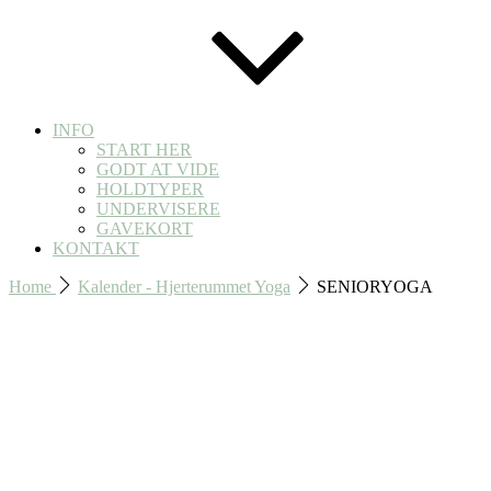
INFO
START HER
GODT AT VIDE
HOLDTYPER
UNDERVISERE
GAVEKORT
KONTAKT
Home
Kalender - Hjerterummet Yoga
SENIORYOGA