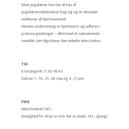
blive yogalærer. Hun har et hav af
yogalæreruddannelser bag sig og er desuden
indehaver af Hjerterummet.
Hendes undervisning er hjertevarm og udføres i
præcise guidninger – altid med et nærværende
overblik, der tilgodeser den enkelte elevs behov.
TID
6 tirsdage kl. 17:30-18:45
Datoer: 7., 14., 21., 28. maj og 4., 11. juni
PRIS
Hele forløbet 595,-
(mulighed for drop-in, hvis der er plads: 145,-/gang)