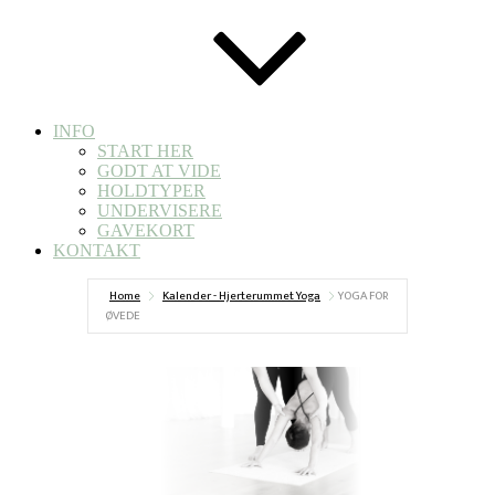
INFO
START HER
GODT AT VIDE
HOLDTYPER
UNDERVISERE
GAVEKORT
KONTAKT
Home
Kalender - Hjerterummet Yoga
YOGA FOR
ØVEDE