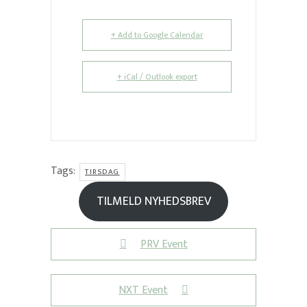
+ Add to Google Calendar
+ iCal / Outlook export
Tags:
TIRSDAG
TILMELD NYHEDSBREV
PRV Event
NXT Event