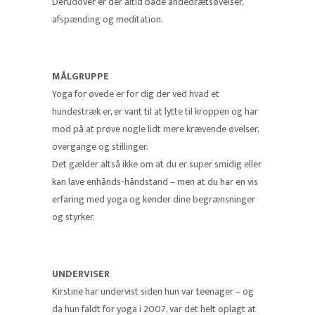
Derudover er der altid både åndedrætsøvelser,
afspænding og meditation.
MÅLGRUPPE
Yoga for øvede er for dig der ved hvad et
hundestræk er, er vant til at lytte til kroppen og har
mod på at prøve nogle lidt mere krævende øvelser,
overgange og stillinger.
Det gælder altså ikke om at du er super smidig eller
kan lave enhånds-håndstand – men at du har en vis
erfaring med yoga og kender dine begrænsninger
og styrker.
UNDERVISER
Kirstine har undervist siden hun var teenager – og
da hun faldt for yoga i 2007, var det helt oplagt at