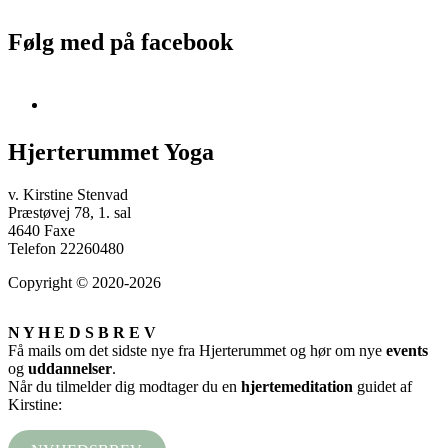
Følg med på facebook
Hjerterummet Yoga
v. Kirstine Stenvad
Præstøvej 78, 1. sal
4640 Faxe
Telefon 22260480
Copyright © 2020-2026
N Y H E D S B R E V
Få mails om det sidste nye fra Hjerterummet og hør om nye
events
og
uddannelser
.
Når du tilmelder dig modtager du en
hjertemeditation
guidet af
Kirstine: