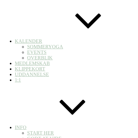
KALENDER
SOMMERYOGA
EVENTS
OVERBLIK
MEDLEMSKAB
KLIPPEKORT
UDDANNELSE
1:1
INFO
START HER