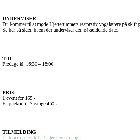
UNDERVISER
Du kommer til at møde Hjerterummets restorativ yogalærere på skift på
Se her på siden hvem der underviser den pågældende dato.
TID
Fredage kl. 16:30 – 18:00
PRIS
1 event for 165,-
Klippekort til 3 gange 450,-
TILMELDING
Klik her og book 1, 2 eller flere fredage.