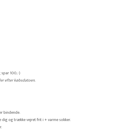
 spar 100,-)
er efter købsdatoen.
 er bindende.
dig og trække vejret frit i + varme sokker.
r.