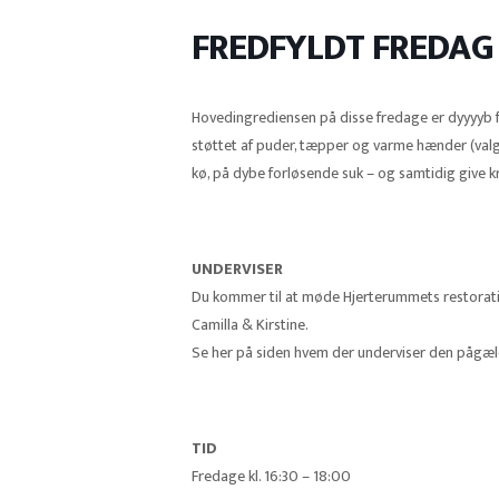
FREDFYLDT FREDAG
Hovedingrediensen på disse fredage er dyyyyb fo
støttet af puder, tæpper og varme hænder (valgfri
kø, på dybe forløsende suk – og samtidig give 
UNDERVISER
Du kommer til at møde Hjerterummets restorativ y
Camilla & Kirstine.
Se her på siden hvem der underviser den pågæ
TID
Fredage kl. 16:30 – 18:00