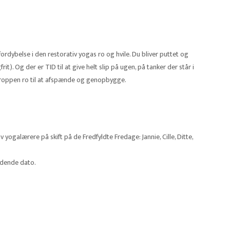
rdybelse i den restorativ yogas ro og hvile. Du bliver puttet og
t). Og der er TID til at give helt slip på ugen, på tanker der står i
kroppen ro til at afspænde og genopbygge.
ogalærere på skift på de Fredfyldte Fredage: Jannie, Cille, Ditte,
ldende dato.