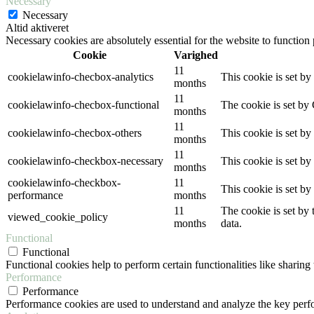
Necessary
Necessary
Altid aktiveret
Necessary cookies are absolutely essential for the website to function
Cookie
Varighed
11
cookielawinfo-checbox-analytics
This cookie is set b
months
11
cookielawinfo-checbox-functional
The cookie is set by
months
11
cookielawinfo-checbox-others
This cookie is set b
months
11
cookielawinfo-checkbox-necessary
This cookie is set b
months
cookielawinfo-checkbox-
11
This cookie is set b
performance
months
11
The cookie is set by
viewed_cookie_policy
months
data.
Functional
Functional
Functional cookies help to perform certain functionalities like sharing 
Performance
Performance
Performance cookies are used to understand and analyze the key perfor