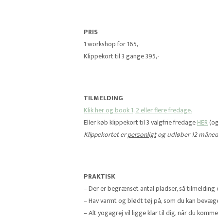
PRIS
1 workshop for 165,-
Klippekort til 3 gange 395,-
TILMELDING
Klik her og book 1, 2 eller flere fredage.
Eller køb klippekort til 3 valgfrie fredage
HER
(og
Klippekortet er
personligt
og udløber 12 måned
PRAKTISK
– Der er begrænset antal pladser, så tilmelding
– Hav varmt og blødt tøj på, som du kan bevæge 
– Alt yogagrej vil ligge klar til dig, når du komme