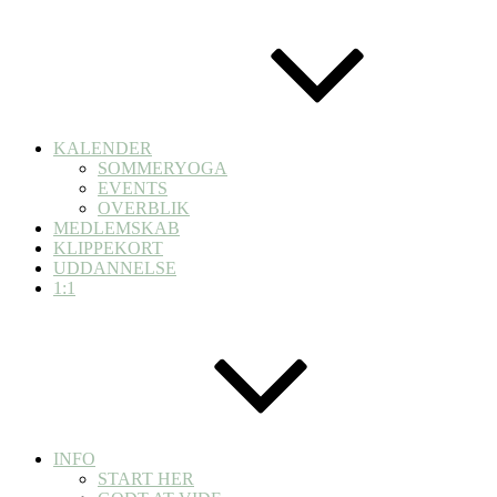
KALENDER
SOMMERYOGA
EVENTS
OVERBLIK
MEDLEMSKAB
KLIPPEKORT
UDDANNELSE
1:1
INFO
START HER