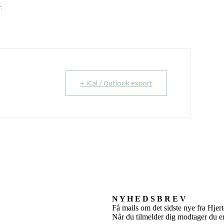
.
+ iCal / Outlook export
N Y H E D S B R E V
Få mails om det sidste nye fra Hj
Når du tilmelder dig modtager du 