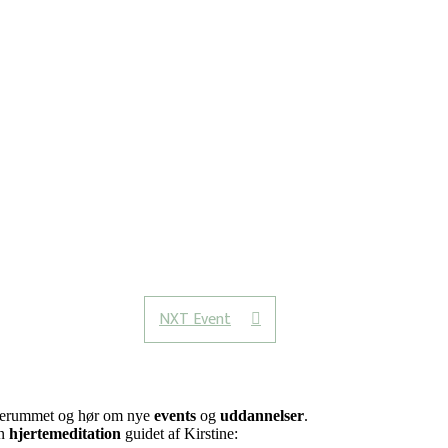
NXT Event
erterummet og hør om nye
events
og
uddannelser
.
en
hjertemeditation
guidet af Kirstine: