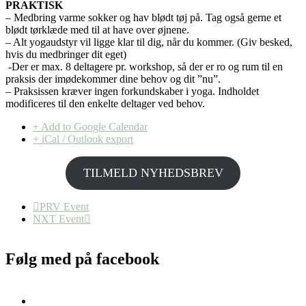
PRAKTISK
– Medbring varme sokker og hav blødt tøj på. Tag også gerne et
blødt tørklæde med til at have over øjnene.
– Alt yogaudstyr vil ligge klar til dig, når du kommer. (Giv besked,
hvis du medbringer dit eget)
-Der er max. 8 deltagere pr. workshop, så der er ro og rum til en
praksis der imødekommer dine behov og dit ”nu”.
– Praksissen kræver ingen forkundskaber i yoga. Indholdet
modificeres til den enkelte deltager ved behov.
+ Add to Google Calendar
+ iCal / Outlook export
TILMELD NYHEDSBREV
PRV Event
NXT Event
Følg med på facebook