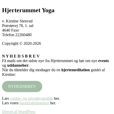
Hjerterummet Yoga
v. Kirstine Stenvad
Præstøvej 78, 1. sal
4640 Faxe
Telefon 22260480
Copyright © 2020-2026
N Y H E D S B R E V
Få mails om det sidste nye fra Hjerterummet og hør om nye
events
og
uddannelser
.
Når du tilmelder dig modtager du en
hjertemeditation
guidet af
Kirstine:
NYHEDSBREV
Læs
cookie- og privatlivspolitik
her.
Læs vores
handelsbetingelser
her.
Drevet af WordPress