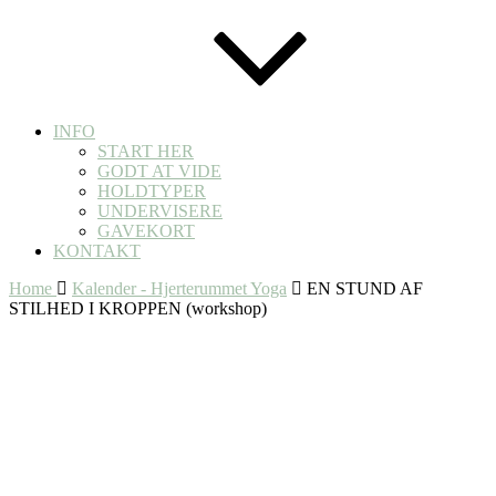
INFO
START HER
GODT AT VIDE
HOLDTYPER
UNDERVISERE
GAVEKORT
KONTAKT
Home
Kalender - Hjerterummet Yoga
EN STUND AF
STILHED I KROPPEN (workshop)