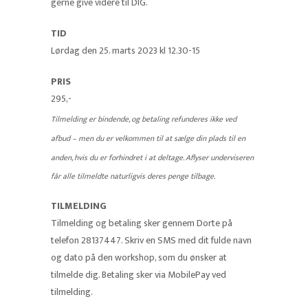
gerne give videre til DIG.
TID
Lørdag den 25. marts 2023 kl 12.30-15
PRIS
295,-
Tilmelding er bindende, og betaling refunderes ikke ved
afbud – men du er velkommen til at sælge din plads til en
anden, hvis du er forhindret i at deltage. Aflyser underviseren
får alle tilmeldte naturligvis deres penge tilbage.
TILMELDING
Tilmelding og betaling sker gennem Dorte på
telefon 28137447. Skriv en SMS med dit fulde navn
og dato på den workshop, som du ønsker at
tilmelde dig. Betaling sker via MobilePay ved
tilmelding.