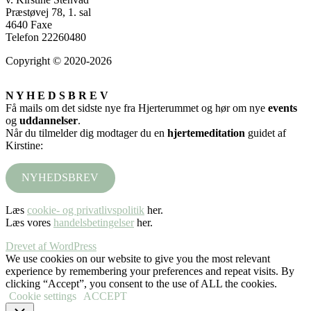
Præstøvej 78, 1. sal
4640 Faxe
Telefon 22260480
Copyright © 2020-2026
N Y H E D S B R E V
Få mails om det sidste nye fra Hjerterummet og hør om nye
events
og
uddannelser
.
Når du tilmelder dig modtager du en
hjertemeditation
guidet af
Kirstine:
NYHEDSBREV
Læs
cookie- og privatlivspolitik
her.
Læs vores
handelsbetingelser
her.
Drevet af WordPress
We use cookies on our website to give you the most relevant
experience by remembering your preferences and repeat visits. By
clicking “Accept”, you consent to the use of ALL the cookies.
Cookie settings
ACCEPT