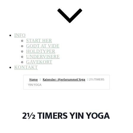
INFO
START HER
GODT AT VIDE
HOLDTYPER
UNDERVISERE
GAVEKORT
KONTAKT
Home
Kalender - Hjerterummet Yoga
2½ TIMERS
YIN YOGA
2½ TIMERS YIN YOGA