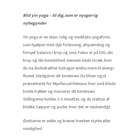
Blid yin yoga – til dig, som er nysgerrig
nybegynder
Yin yoga er en skøn, rolig og meditativ yogaform,
som hjælper med dyb forløsning, afspænding og
fornyet balance i krop og sind. Fokus er på DIG, din
krop og din bevidsthed. Gennem blide stræk, hvor
du via åndedrættet bidrager endnu mere til energi-
flowet, blødgøres dit bindevæv. Du bliver også
præsenteret for Myofascial Release, hvor små bløde
bolde trykker og masserer dit bindevæv.
Stillingerne holdes 3-5 minutter, og du støttes af
blokke, tæpper og puder, hvor det er nødvendigt.
Øvelserne er enkle og kræver hverken styrke eller
smidighed.