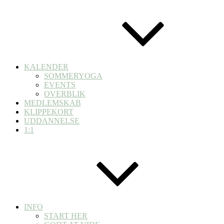
KALENDER
SOMMERYOGA
EVENTS
OVERBLIK
MEDLEMSKAB
KLIPPEKORT
UDDANNELSE
1:1
INFO
START HER