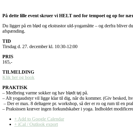
På dette lille event skruer vi HELT ned for tempoet og op for næ
Du ligger på en blød og ekstrastor uld-yogamåtte – og derfra bliver 
afspænding.
TID
Tirsdag d. 27. december kl. 10:30-12:00
PRIS
165,-
TILMELDING
Klik her og book
PRAKTISK
– Medbring varme sokker og hav blødt tøj på.
– Alt yogaudstyr vil ligge klar til dig, når du kommer. (Giv besked, hv
– Der er max. 8 deltagere pr. workshop, så der er ro og rum til en p
– Praksissen kræver ingen forkundskaber i yoga. Indholdet modificeres
+ Add to Google Calendar
+ iCal / Outlook export