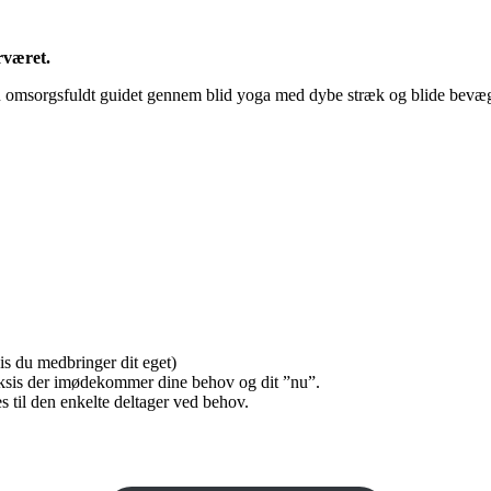
rværet.
du omsorgsfuldt guidet gennem blid yoga med dybe stræk og blide bevæg
is du medbringer dit eget)
raksis der imødekommer dine behov og dit ”nu”.
 til den enkelte deltager ved behov.