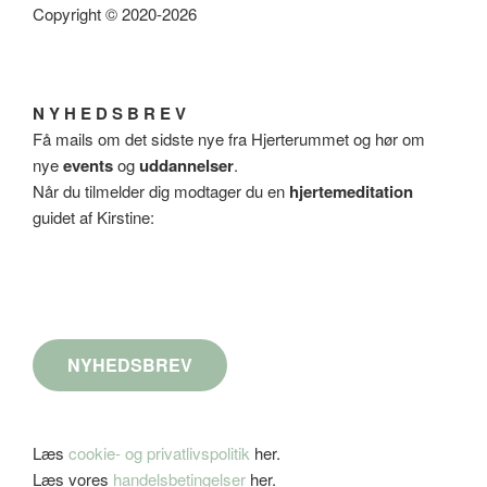
Copyright © 2020-2026
N Y H E D S B R E V
Få mails om det sidste nye fra Hjerterummet og hør om
nye
events
og
uddannelser
.
Når du tilmelder dig modtager du en
hjertemeditation
guidet af Kirstine:
NYHEDSBREV
Læs
cookie- og privatlivspolitik
her.
Læs vores
handelsbetingelser
her.