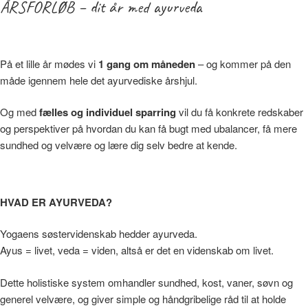
ÅRSFORLØB – dit år med ayurveda
På et lille år mødes vi
1 gang om måneden
– og kommer på den
måde igennem hele det ayurvediske årshjul.
Og med
fælles og individuel sparring
vil du få konkrete redskaber
og perspektiver på hvordan du kan få bugt med ubalancer, få mere
sundhed og velvære og lære dig selv bedre at kende.
HVAD ER AYURVEDA?
Yogaens søstervidenskab hedder ayurveda.
Ayus = livet, veda = viden, altså er det en videnskab om livet.
Dette holistiske system omhandler sundhed, kost, vaner, søvn og
generel velvære, og giver simple og håndgribelige råd til at holde