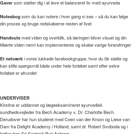
Gaver
som støtter dig i at leve et balanceret liv med ayurveda
Notesbog
som du kan notere i hver gang vi ses – så du kan følge
din proces og bruge redskaberne resten af livet
Handouts
med viden og overblik, så læringen bliver visuel og din
tillærte viden nemt kan implementeres og skabe varige forandringer
Et netværk
i vores lukkede facebookgruppe, hvor du får støtte og
kan stille spørgsmål både under hele forløbet samt efter selve
forløbet er afrundet
UNDERVISER
Kirstine er uddannet og lægeeksamineret ayurvedisk
sundhedsvejleder fra Bech Academy v. Dr. Charlotte Bech.
Derudover har hun studeret med Coen van der Kroon og Liese van
Dam fra Delight Academy i Holland, samt dr. Robert Svoboda og i
Indien hos Sri Santosh Puri Ashram.