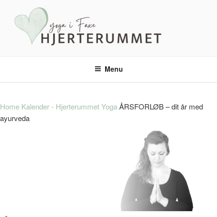
HJERTERUMMET YOGA
En tryg oase – med masser yoga, ro og nærvær.
Menu
Home
Kalender - Hjerterummet Yoga
ÅRSFORLØB – dit år med
ayurveda