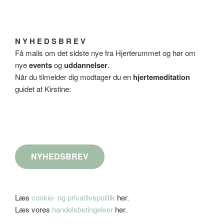
N Y H E D S B R E V
Få mails om det sidste nye fra Hjerterummet og hør om
nye
events
og
uddannelser
.
Når du tilmelder dig modtager du en
hjertemeditation
guidet af Kirstine:
NYHEDSBREV
Læs
cookie- og privatlivspolitik
her.
Læs vores
handelsbetingelser
her.