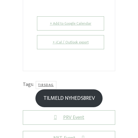
+ Add to Google Calendar
+ iCal / Outlook export
Tags:
TIRSDAG
TILMELD NYHEDSBREV
PRV Event