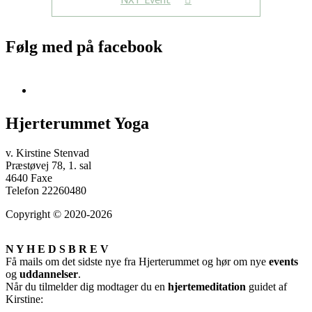
NXT Event
Følg med på facebook
Hjerterummet Yoga
v. Kirstine Stenvad
Præstøvej 78, 1. sal
4640 Faxe
Telefon 22260480
Copyright © 2020-2026
N Y H E D S B R E V
Få mails om det sidste nye fra Hjerterummet og hør om nye
events
og
uddannelser
.
Når du tilmelder dig modtager du en
hjertemeditation
guidet af
Kirstine: