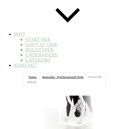
INFO
START HER
GODT AT VIDE
HOLDTYPER
UNDERVISERE
GAVEKORT
KONTAKT
Home
Kalender - Hjerterummet Yoga
YOGA FOR
ØVEDE