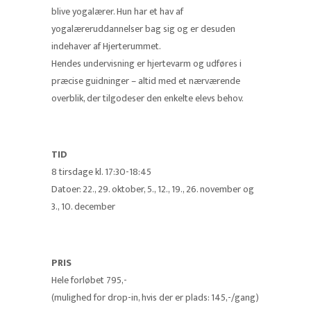
blive yogalærer. Hun har et hav af
yogalæreruddannelser bag sig og er desuden
indehaver af Hjerterummet.
Hendes undervisning er hjertevarm og udføres i
præcise guidninger – altid med et nærværende
overblik, der tilgodeser den enkelte elevs behov.
TID
8 tirsdage kl. 17:30-18:45
Datoer: 22., 29. oktober, 5., 12., 19., 26. november og
3., 10. december
PRIS
Hele forløbet 795,-
(mulighed for drop-in, hvis der er plads: 145,-/gang)