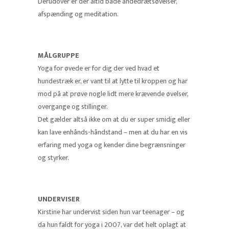
Derudover er der altid både åndedrætsøvelser,
afspænding og meditation.
MÅLGRUPPE
Yoga for øvede er for dig der ved hvad et
hundestræk er, er vant til at lytte til kroppen og har
mod på at prøve nogle lidt mere krævende øvelser,
overgange og stillinger.
Det gælder altså ikke om at du er super smidig eller
kan lave enhånds-håndstand – men at du har en vis
erfaring med yoga og kender dine begrænsninger
og styrker.
UNDERVISER
Kirstine har undervist siden hun var teenager – og
da hun faldt for yoga i 2007, var det helt oplagt at