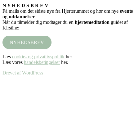
N Y H E D S B R E V
Få mails om det sidste nye fra Hjerterummet og hør om nye
events
og
uddannelser
.
Når du tilmelder dig modtager du en
hjertemeditation
guidet af
Kirstine:
NYHEDSBREV
Læs
cookie- og privatlivspolitik
her.
Læs vores
handelsbetingelser
her.
Drevet af WordPress