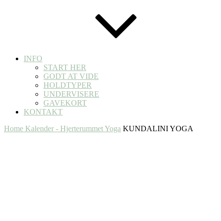
INFO
START HER
GODT AT VIDE
HOLDTYPER
UNDERVISERE
GAVEKORT
KONTAKT
Home
Kalender - Hjerterummet Yoga
KUNDALINI YOGA