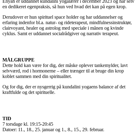
Enyah er uddannet kundalini yogalærer i december 2023 og har selv
en dedikeret egenpraksis, så hun ved hvad det kan på egen krop.
Derudover er hun spirituel space holder og har uddannelser og
erfaring indenfor bl.a. natur- og rideterapeut, mindfulnessinstruktør,
clairvoyant, healer og astrolog med speciale i månen og kvinde
cyklus. Samt er uddannet socialrådgiver og narrativ terapeut.
MÅLGRUPPE
Dette hold kan være for dig, der måske oplever tankemylder, lavt
selvværd, rod i hormonerne – eller trænger til at bruge din krop
koblet sammen med din spiritualitet.
Og for dig, der er nysgerrig på kundalini yogaens balance af det
kraftfulde og det spirituelle.
TID
7 torsdage kl. 19:15-20:45
Datoer: 11., 18., 25. januar og 1., 8., 15., 29. februar.