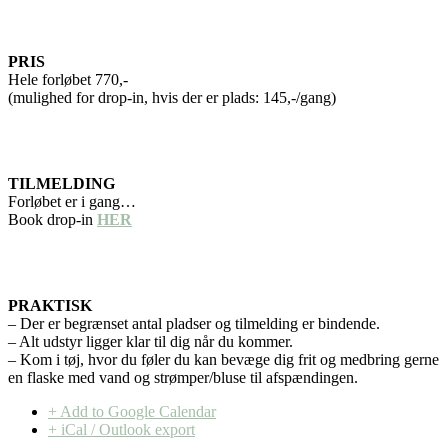
PRIS
Hele forløbet 770,-
(mulighed for drop-in, hvis der er plads: 145,-/gang)
TILMELDING
Forløbet er i gang…
Book drop-in
HER
PRAKTISK
– Der er begrænset antal pladser og tilmelding er bindende.
– Alt udstyr ligger klar til dig når du kommer.
– Kom i tøj, hvor du føler du kan bevæge dig frit og medbring gerne
en flaske med vand og strømper/bluse til afspændingen.
+ Add to Google Calendar
+ iCal / Outlook export