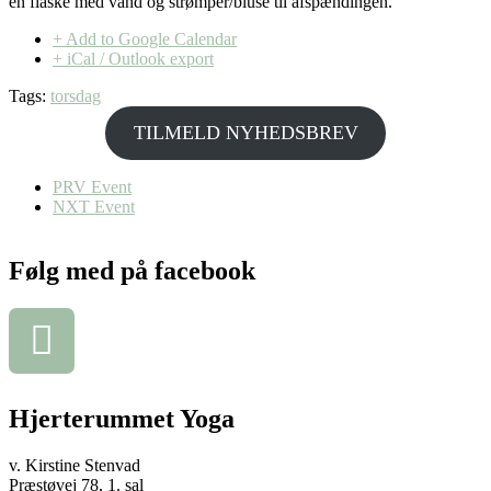
en flaske med vand og strømper/bluse til afspændingen.
+ Add to Google Calendar
+ iCal / Outlook export
Tags:
torsdag
TILMELD NYHEDSBREV
PRV Event
NXT Event
Følg med på facebook
Hjerterummet Yoga
v. Kirstine Stenvad
Præstøvej 78, 1. sal