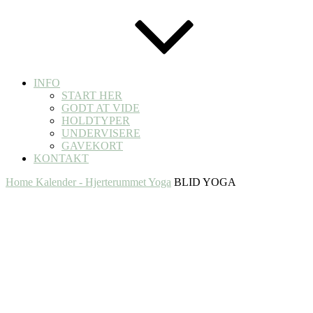
INFO
START HER
GODT AT VIDE
HOLDTYPER
UNDERVISERE
GAVEKORT
KONTAKT
Home
Kalender - Hjerterummet Yoga
BLID YOGA