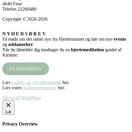
4640 Faxe
Telefon 22260480
Copyright © 2020-2026
N Y H E D S B R E V
Få mails om det sidste nye fra Hjerterummet og hør om nye
events
og
uddannelser
.
Når du tilmelder dig modtager du en
hjertemeditation
guidet af
Kirstine:
NYHEDSBREV
Læs
cookie- og privatlivspolitik
her.
Læs vores
handelsbetingelser
her.
Drevet af WordPress
Luk
Privacy Overview